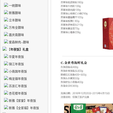
一统腊味
新雅腊味
立丰腊味
万有全腊味
嘉庆斋腊味
爱森鲜肉--腊味
【
年夜饭】礼盒
华夏年夜饭
锦江年夜饭
小南国年夜饭
梅龙镇年夜饭
苏浙汇年夜饭
杏花楼年夜饭
新雅【家宴】年夜饭
新雅【全家福】年夜饭