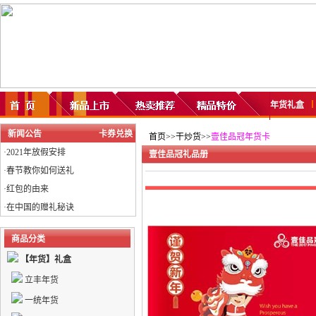
年货礼盒
新闻公告
卡券兑换
首页>>干炒货>>
壹佳品冠年货卡
·
2021年放假安排
壹佳品冠礼品册
·
春节教你如何送礼
·
红包的由来
·
在中国的赠礼秘诀
商品分类
【年货】礼盒
立丰年货
一统年货