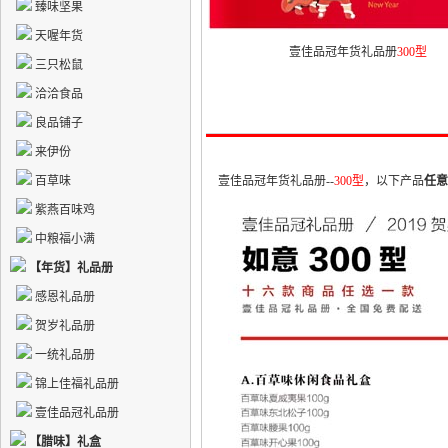
臻味坚果
天喔年货
壹佳品冠年货礼品册
300型
三只松鼠
洽洽食品
良品铺子
来伊份
百草味
壹佳品冠年货礼品册--
300型
，以下产品
任意
紫燕百味鸡
中粮福小满
【年货】礼品册
感恩礼品册
贺岁礼品册
一统礼品册
锦上佳福礼品册
壹佳品冠礼品册
【腊味】礼盒