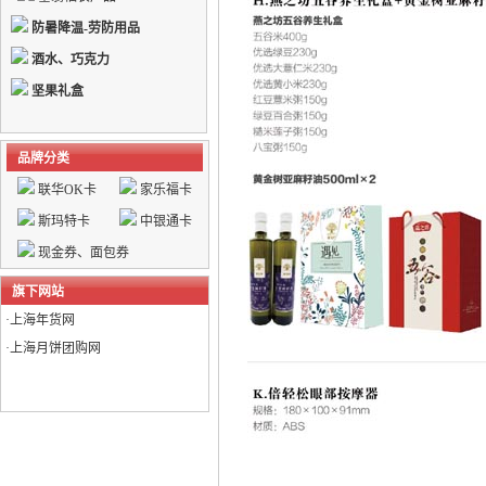
防暑降温-劳防用品
酒水、巧克力
坚果礼盒
品牌分类
联华OK卡
家乐福卡
斯玛特卡
中银通卡
现金券、面包券
旗下网站
·
上海年货网
·
上海月饼团购网