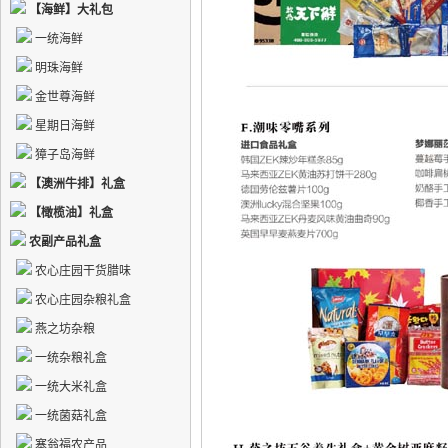
【海鲜】大礼包
一统海鲜
明珠海鲜
金世尊海鲜
星期日海鲜
獐子岛海鲜
【澳洲牛排】礼盒
【橄榄油】礼盒
农副产品礼盒
农心庄园干货腊味
农心庄园杂粮礼盒
燕之坊杂粮
一统杂粮礼盒
一统大米礼盒
一统菌菇礼盒
塞翁福农产品